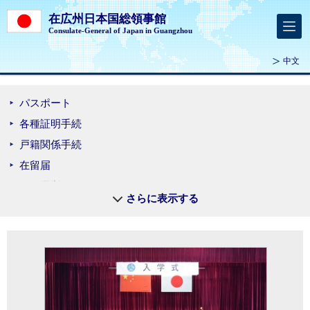
在広州日本国総領事館
Consulate-General of Japan in Guangzhou
中文
パスポート
各種証明手続
戸籍関係手続
在留届
在外選挙
さらに表示する
マイナンバーカード
領事出張サービス
日本語可能な弁護士
査証・ビザ
緊急時の連絡先