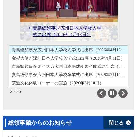
各省基本データ
貴島総領事が「錦繍良縁」2025年仏山奇妙夜活動に参加(2025年5月29日)
貴島総領事が錦鯉養殖場を視察（2025年5月27日）
外交政策情報
貴島総領事がグレーターベイエリア日中企業協力と投資融資交流フォーラムに参加(2025年5月23日)
貴島総領事がオイスカ広州日本語
貴島総領事が伊丹市・佛山市友好
貴島総領事が広州市内の日本投資
貴島総領事が「第28回日中青少年
貴島総領事の海口・三亜における
貴島総領事が2025年度深圳市との
貴島総領事が朝日インテック医療
貴島総領事が広州日本人学校開校
第4回在広州日本国総領事杯少年少
日本と広東の建築業界に関する講
貴島総領事が「ガンダムベース広
貴島総領事が小原流いけばな広州
貴島総領事が日本国際貿易促進協
貴島総領事が「錦繍良縁」2025年
貴島総領事がグレーターベイエリ
2025年度総領事杯ドラゴンボート
2025年度総領事杯ドラゴンボート大会の開催及び九江龍舟訓練基地への在外公館長表彰
貴島総領事が深圳日本人学校運動
貴島総領事が広州日本人学校入学
金杉大使が深圳日本人学校入学式
幼稚園卒園式に出席（2026年3月13
貴島総領事が広州日本人学校卒業
茶道文化体験コーナーの実施
令和7年度天皇誕生日祝賀レセプシ
貴島総領事が深圳日本人学校卒業
貴島善子総領事が2026年広州日本
東口和文氏に外務大臣表彰を授与
貴島総領事の第15回全国運動会開
都市締結40周年祝賀式典に出席
法律実務セミナーに出席（2025年
書画交流大会」外務大臣賞を授与
貴島総領事が2025世界航海装備大
日本進出セミナー出席（2025年10
産業政策交流会に参加(2025年9月
機器南寧工場プロジェクト始動式
30周年式典に出席（2025年8月30
日本・仏山経済貿易交流会の開催
茶道裏千家広州出張所に在外公館
女剣道錬成大会の開催(2025年7月
貴島総領事が仏山市を訪問（2025
演・交流会の開催（2025年7月3
州」オープニングセレモニーに出
庄子農林水産大臣政務官の広州訪
支部華道教室を訪問（2025年6月21
当館主催の日本産花卉PRイベント
会の広西チワン族自治区訪問に同
貴島総領事がアニメ・ゲーム業界
仏山奇妙夜活動に参加(2025年5月
貴島総領事が錦鯉養殖場を視察
ア日中企業協力と投資融資交流フ
大会の開催及び九江龍舟訓練基地
貴島総領事が広西チワン族自治区
貴島総領事が広西チワン族自治区柳州市を訪問（2025年5月21日）
会に出席（2026年5月30日）
式に出席（2026年4月13日）
に出席（2026年4月11日）
日）
式に出席（2026年3月11日）
（2026年3月10日）
ョンの開催（2026年3月10日）
式に出席（2026年3月7日）
人新年会に出席（2026年1月24日）
（2025年11月13日）
幕式出席(2025年11月9日)
（2025年10月31日）
10月28日）
(2025年10月19日)
会に出席（2025年10月16日）
月15日）
25日)
典に参加（2025年9月16日）
日）
(2025年7月30日)
長表彰を授与（2025年7月22日）
20日)
年7月17日）
日）
席（2025年6月26日）
問（2025年6月26日）
日）
を開催(2025年6月20日)
行（2025年6月7日）
関係者と懇談（2025年6月10日）
29日)
（2025年5月27日）
ォーラムに参加(2025年5月23日)
への在外公館長表彰
柳州市を訪問（2025年5月21日）
貴島総領事が深圳日本人学校運動会に出席
貴島総領事が広州日本人学校入学式に出席（2026年4月13日）
金杉大使が深圳日本人学校入学式に出席（2026年4月11日）
貴島総領事がオイスカ広州日本語幼稚園卒園式に出席（2026年3月13日）
貴島総領事が広州日本人学校卒業式に出席（2026年3月11日）
茶道文化体験コーナーの実施（2026年3月10日）
2 / 35
令和7年度天皇誕生日祝賀レセプションの開催（2026年3月10日）
Previous
Next
貴島総領事が深圳日本人学校卒業式に出席（2026年3月7日）
貴島善子総領事が2026年広州日本人新年会に出席（2026年1月24日）
東口和文氏に外務大臣表彰を授与（2025年11月13日）
総領事館からのお知らせ
閉じる
貴島総領事の第15回全国運動会開幕式出席(2025年11月9日)
貴島総領事が伊丹市・佛山市友好都市締結40周年祝賀式典に出席（2025年10月31日）