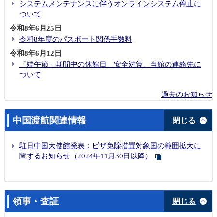
システムメンテナンスに伴うオンラインシステム停止に
貴島総領事がアニメ・ゲーム業界関係者と懇談（2025年6月10日）
ついて
貴島総領事が「錦繍良縁」2025年仏山奇妙夜活動に参加(2025年5月29日)
令和8年6月25日
貴島総領事が錦鯉養殖場を視察（2025年5月27日）
令和8年度のパスポート関係手数料
貴島総領事がグレーターベイエリア日中企業協力と投資融資交流フォーラムに参加(2025年5月23日)
令和8年6月12日
2025年度総領事杯ドラゴンボート大会の開催及び九江龍舟訓練基地への在外公館長表彰
「端午節」期間中の休館日、安全対策、当館の連絡先に
ついて
貴島総領事が広西チワン族自治区柳州市を訪問（2025年5月21日）
貴島総領事が深圳日本人学校運動会に出席
過去のお知らせ
貴島総領事が広州日本人学校入学式に出席（2026年4月13日）
金杉大使が深圳日本人学校入学式に出席（2026年4月11日）
中国渡航関連情報
閉じる
貴島総領事がオイスカ広州日本語幼稚園卒園式に出席（2026年3月13日）
貴島総領事が広州日本人学校卒業式に出席（2026年3月11日）
駐日中国大使館発表：ビザ免除措置対象国の範囲拡大に
茶道文化体験コーナーの実施（2026年3月10日）
関するお知らせ（2024年11月30日以降）
令和7年度天皇誕生日祝賀レセプションの開催（2026年3月10日）
貴島総領事が深圳日本人学校卒業式に出席（2026年3月7日）
貴島善子総領事が2026年広州日本人新年会に出席（2026年1月24日）
領事・査証
閉じる
東口和文氏に外務大臣表彰を授与（2025年11月13日）