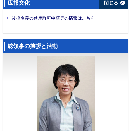
広報文化
閉じる
当館主催の日本産花卉PRイベントを開催(2025年6月20日)
貴島総領事が日本国際貿易促進協会の広西チワン族自治区訪問に同行（2025年6月7日）
後援名義の使用許可申請等の情報はこちら
貴島総領事がアニメ・ゲーム業界関係者と懇談（2025年6月10日）
貴島総領事が「錦繍良縁」2025年仏山奇妙夜活動に参加(2025年5月29日)
貴島総領事が錦鯉養殖場を視察（2025年5月27日）
貴島総領事がグレーターベイエリア日中企業協力と投資融資交流フォーラムに参加(2025年5月23日)
総領事の挨拶と活動
2025年度総領事杯ドラゴンボート大会の開催及び九江龍舟訓練基地への在外公館長表彰
貴島総領事が広西チワン族自治区柳州市を訪問（2025年5月21日）