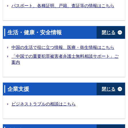
貴島総領事の第15回全国運動会開幕式出席(2025年11月9日)
パスポート、各種証明、戸籍、査証等の情報はこちら
貴島総領事が伊丹市・佛山市友好都市締結40周年祝賀式典に出席（2025年10月31日）
貴島総領事が広州市内の日本投資法律実務セミナーに出席（2025年10月28日）
貴島総領事が「第28回日中青少年書画交流大会」外務大臣賞を授与(2025年10月19日)
生活・健康・安全情報
閉じる
貴島総領事が2025世界航海装備大会に出席（2025年10月16日）
貴島総領事の海口・三亜における日本進出セミナー出席（2025年10月15日）
中国の生活で役に立つ情報、医療・衛生情報はこちら
貴島総領事が2025年度深圳市との産業政策交流会に参加(2025年9月25日)
貴島総領事が朝日インテック医療機器南寧工場プロジェクト始動式典に参加（2025年9月16日）
「中国での重要犯罪被害者弁護士無料相談サポート」ご
案内
貴島総領事が広州日本人学校開校30周年式典に出席（2025年8月30日）
日本・仏山経済貿易交流会の開催(2025年7月30日)
茶道裏千家広州出張所に在外公館長表彰を授与（2025年7月22日）
第4回在広州日本国総領事杯少年少女剣道錬成大会の開催(2025年7月20日)
企業支援
閉じる
貴島総領事が仏山市を訪問（2025年7月17日）
日本と広東の建築業界に関する講演・交流会の開催（2025年7月3日）
ビジネストラブルの相談はこちら
貴島総領事が「ガンダムベース広州」オープニングセレモニーに出席（2025年6月26日）
庄子農林水産大臣政務官の広州訪問（2025年6月26日）
貴島総領事が小原流いけばな広州支部華道教室を訪問（2025年6月21日）