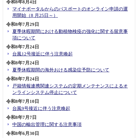
令和8年8月4日
貴島総領事が広州市内の日本投資法律実務セミナーに出席（2025年10月28日）
マイナポータルからのパスポートのオンライン申請の運
貴島総領事が「第28回日中青少年書画交流大会」外務大臣賞を授与(2025年10月19日)
用開始（8 月25日～）
貴島総領事が2025世界航海装備大会に出席（2025年10月16日）
令和8年7月29日
貴島総領事の海口・三亜における日本進出セミナー出席（2025年10月15日）
夏季休暇期間における動植物検疫の強化に関する留意事
貴島総領事が2025年度深圳市との産業政策交流会に参加(2025年9月25日)
項について
貴島総領事が朝日インテック医療機器南寧工場プロジェクト始動式典に参加（2025年9月16日）
令和8年7月24日
貴島総領事が広州日本人学校開校30周年式典に出席（2025年8月30日）
台風12号接近に伴う注意喚起
日本・仏山経済貿易交流会の開催(2025年7月30日)
令和8年7月24日
夏季休暇期間の海外おける感染症予防について
茶道裏千家広州出張所に在外公館長表彰を授与（2025年7月22日）
第4回在広州日本国総領事杯少年少女剣道錬成大会の開催(2025年7月20日)
令和8年7月24日
戸籍情報連携関連システムの定期メンテナンスによるオ
貴島総領事が仏山市を訪問（2025年7月17日）
ンラインシステム停止について
日本と広東の建築業界に関する講演・交流会の開催（2025年7月3日）
令和8年7月10日
貴島総領事が「ガンダムベース広州」オープニングセレモニーに出席（2025年6月26日）
台風9号接近に伴う注意喚起
庄子農林水産大臣政務官の広州訪問（2025年6月26日）
令和8年7月7日
貴島総領事が小原流いけばな広州支部華道教室を訪問（2025年6月21日）
中国の輸出管理に関する注意事項
当館主催の日本産花卉PRイベントを開催(2025年6月20日)
令和8年6月30日
貴島総領事が日本国際貿易促進協会の広西チワン族自治区訪問に同行（2025年6月7日）