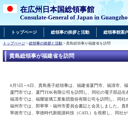
在広州日本国総領事館
Consulate-General of Japan in Guangzh
トップページ
総領事の挨拶と活動
総領事館案
トップページ
>
総領事の挨拶と活動
> 貴島総領事が福建省を訪問
貴島総領事が福建省を訪問
6月5日～6日、貴島善子総領事は、福建省厦門市、福清市、
厦門市では、厦門TDK有限公司を訪問し、同社の電子部品生
福清市では、福耀玻璃工業集団股份有限公司を訪問し、同社の
福州市では、郭寧寧・福州市委員会書記と会見しました。貴島
寧徳市では、寧徳時代新能源科技（CATL）を視察し、同社