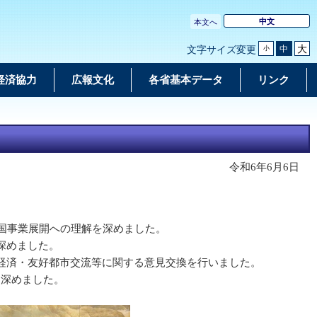
中文
本文へ
大
中
文字サイズ変更
小
経済協力
広報文化
各省基本データ
リンク
令和6年6月6日
国事業展開への理解を深めました。
深めました。
経済・友好都市交流等に関する意見交換を行いました。
を深めました。