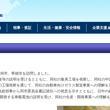
ou
内
領事・査証
生活・健康・安全情報
企業支援.
福州市、寧徳市を訪問しました。
産等の説明を受けるとともに、同社の集美工場を視察し、同社の中
工場視察を通じて、同社の自動車向けガラス製造事業への理解を
総領事から同市委員会書記就任への祝意を示すとともに、日中の
が開発する車載電池の説明を受け、同社の生産・開発事業への理解