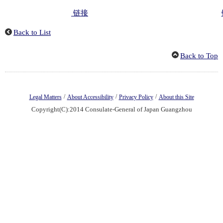
链接
Back to List
Back to Top
/
/
/
Legal Matters
About Accessibility
Privacy Policy
About this Site
Copyright(C):2014 Consulate-General of Japan Guangzhou